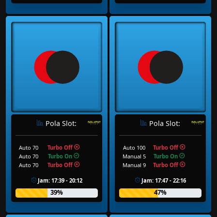
Pola Slot:
Pola Slot:
Auto 70
Turbo Off
Auto 100
Turbo Off
Auto 70
Turbo On
Manual 5
Turbo On
Auto 70
Turbo Off
Manual 9
Turbo Off
Jam: 17:39 - 20:12
Jam: 17:47 - 22:16
39%
47%