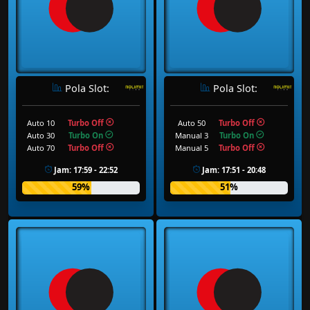
Pola Slot:
Pola Slot:
Auto 10
Turbo Off
Auto 50
Turbo Off
Auto 30
Turbo On
Manual 3
Turbo On
Auto 70
Turbo Off
Manual 5
Turbo Off
Jam: 17:59 - 22:52
Jam: 17:51 - 20:48
59%
51%