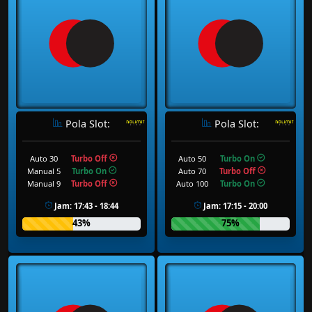
Pola Slot:
Pola Slot:
Auto 30
Turbo Off
Auto 50
Turbo On
Manual 5
Turbo On
Auto 70
Turbo Off
Manual 9
Turbo Off
Auto 100
Turbo On
Jam: 17:43 - 18:44
Jam: 17:15 - 20:00
43%
75%