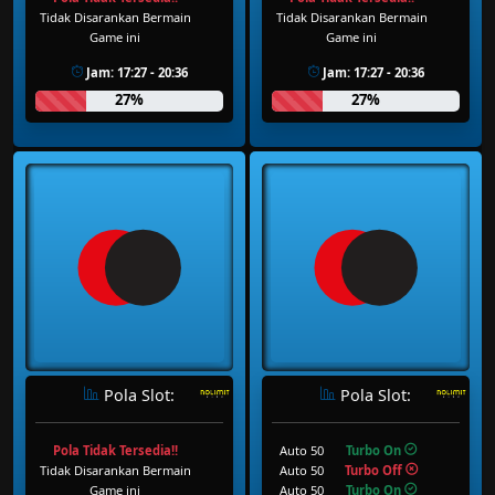
Tidak Disarankan Bermain
Tidak Disarankan Bermain
Game ini
Game ini
Jam: 17:27 - 20:36
Jam: 17:27 - 20:36
27%
27%
Pola Slot:
Pola Slot:
Pola Tidak Tersedia!!
Auto 50
Turbo On
Tidak Disarankan Bermain
Auto 50
Turbo Off
Game ini
Auto 50
Turbo On