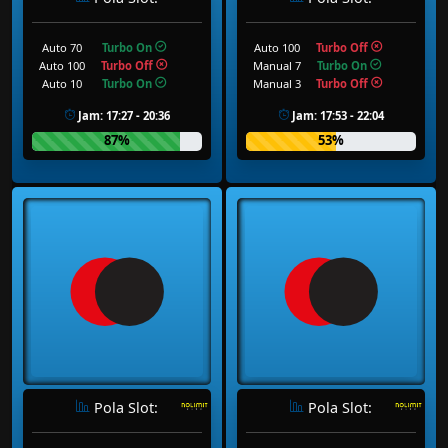
Auto 70
Turbo On
Auto 100
Turbo Off
Auto 100
Turbo Off
Manual 7
Turbo On
Auto 10
Turbo On
Manual 3
Turbo Off
Jam: 17:27 - 20:36
Jam: 17:53 - 22:04
87%
53%
Pola Slot:
Pola Slot: