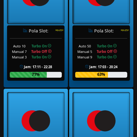
Pola Slot:
Pola Slot:
Auto 10
Turbo On
Auto 50
Turbo On
Manual 7
Turbo Off
Manual 5
Turbo Off
Manual 3
Turbo On
Manual 9
Turbo On
Jam: 17:11 - 22:28
Jam: 17:03 - 20:24
71%
63%