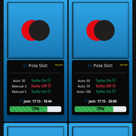
Pola Slot:
Pola Slot:
Auto 30
Turbo On
Auto 50
Turbo On
Manual 3
Turbo Off
Auto 70
Turbo Off
Manual 5
Turbo On
Auto 100
Turbo On
Jam: 17:13 - 18:44
Jam: 17:15 - 20:00
73%
75%