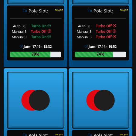
Pola Slot:
Pola Slot:
Auto 30
Turbo On
Auto 30
Turbo Off
Manual 5
Turbo Off
Manual 3
Turbo Off
Manual 9
Turbo On
Manual 5
Turbo Off
Jam: 17:19 - 18:32
Jam: 17:14 - 19:52
79%
74%
Pola Slot:
Pola Slot: