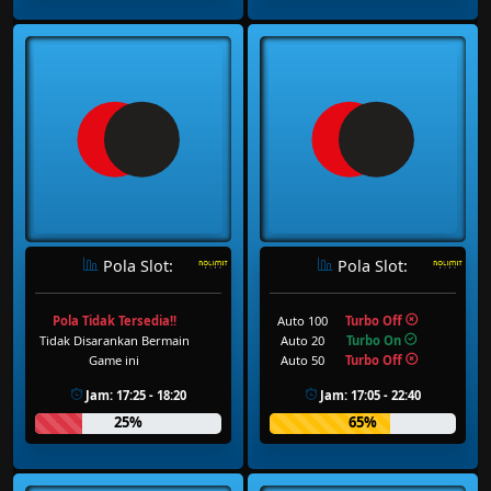
Pola Slot:
Pola Slot:
Pola Tidak Tersedia!!
Auto 100
Turbo Off
Tidak Disarankan Bermain
Auto 20
Turbo On
Game ini
Auto 50
Turbo Off
Jam: 17:25 - 18:20
Jam: 17:05 - 22:40
25%
65%