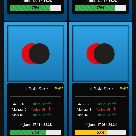
Jam: 17:19 - 18:32
Jam: 17:19 - 18:32
79%
79%
Pola Slot:
Pola Slot:
Auto 10
Turbo On
Auto 50
Turbo On
Manual 7
Turbo Off
Manual 5
Turbo Off
Manual 3
Turbo On
Manual 9
Turbo On
Jam: 17:11 - 22:28
Jam: 17:03 - 20:24
71%
63%