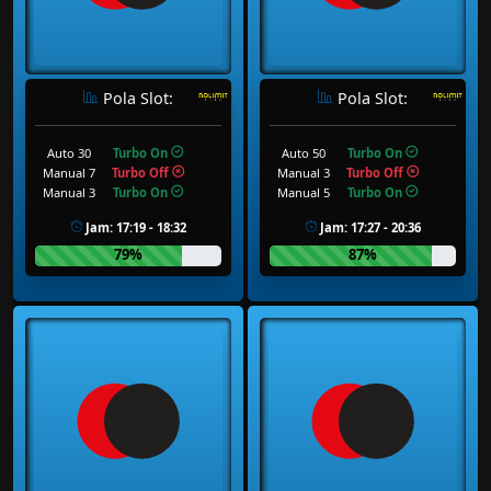
Pola Slot:
Pola Slot:
Auto 30
Turbo On
Auto 50
Turbo On
Manual 7
Turbo Off
Manual 3
Turbo Off
Manual 3
Turbo On
Manual 5
Turbo On
Jam: 17:19 - 18:32
Jam: 17:27 - 20:36
79%
87%