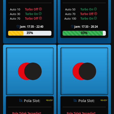
Auto 10
Turbo Off
Auto 50
Turbo On
Auto 30
Turbo On
Auto 70
Turbo Off
Auto 70
Turbo Off
Auto 100
Turbo On
Jam: 17:35 - 22:40
Jam: 17:33 - 20:24
35%
93%
Pola Slot:
Pola Slot:
Pola Tidak Tersedia!!
Pola Tidak Tersedia!!