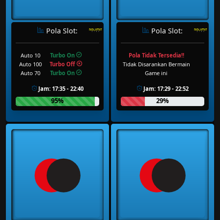
Pola Slot:
Pola Slot:
Auto 10
Turbo On
Pola Tidak Tersedia!!
Auto 100
Turbo Off
Tidak Disarankan Bermain
Auto 70
Turbo On
Game ini
Jam: 17:35 - 22:40
Jam: 17:29 - 22:52
95%
29%