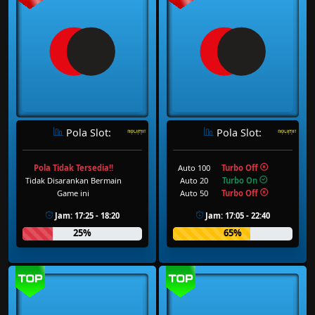
Pola Slot:
Pola Slot:
Pola Tidak Tersedia!!
Auto 100
Turbo Off
Tidak Disarankan Bermain
Auto 20
Turbo On
Game ini
Auto 50
Turbo Off
Jam: 17:25 - 18:20
Jam: 17:05 - 22:40
25%
65%